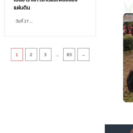
แผ่นดิน
วันที่ 27 ...
Pagination
…
1
2
3
83
→