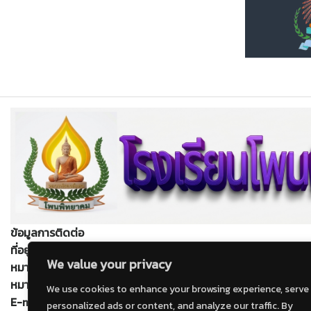
ข้อมูลการติดต่อ
ที่อยู่
: เลขที่ 499 หมู่ที่ 7 ตำบลบ้านโพน อำเภอโพนนาแก้ว จังหวั
We value your privacy
หมายเลขโทรศัพท์
: 0 4217 0446
หมายเลขโทรสาร
: 0 4217 0446
We use cookies to enhance your browsing experience, serve
E-mail
: ppkschool@hotmail.co.th
personalized ads or content, and analyze our traffic. By