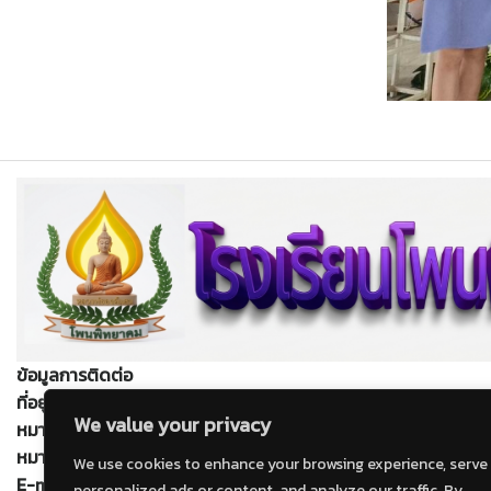
ข้อมูลการติดต่อ
ที่อยู่
: เลขที่ 499 หมู่ที่ 7 ตำบลบ้านโพน อำเภอโพนนาแก้ว จังหวั
We value your privacy
หมายเลขโทรศัพท์
: 0 4217 0446
หมายเลขโทรสาร
: 0 4217 0446
We use cookies to enhance your browsing experience, serve
E-mail
: ppkschool@hotmail.co.th
personalized ads or content, and analyze our traffic. By