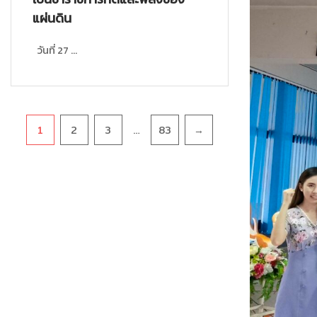
แผ่นดิน
วันที่ 27 ...
Pagination
…
1
2
3
83
→